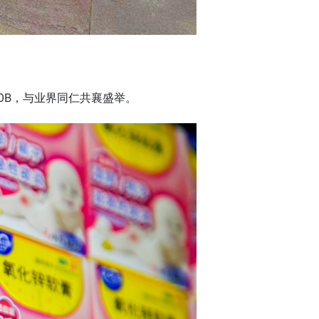
0B，与业界同仁共襄盛举。